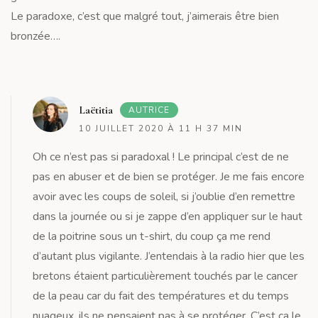
Le paradoxe, c’est que malgré tout, j’aimerais être bien
bronzée….
R
Laëtitia
AUTRICE
10 JUILLET 2020 À 11 H 37 MIN
Oh ce n’est pas si paradoxal ! Le principal c’est de ne
pas en abuser et de bien se protéger. Je me fais encore
avoir avec les coups de soleil, si j’oublie d’en remettre
dans la journée ou si je zappe d’en appliquer sur le haut
de la poitrine sous un t-shirt, du coup ça me rend
d’autant plus vigilante. J’entendais à la radio hier que les
bretons étaient particulièrement touchés par le cancer
de la peau car du fait des températures et du temps
nuageux, ils ne pensaient pas à se protéger. C’est ça le