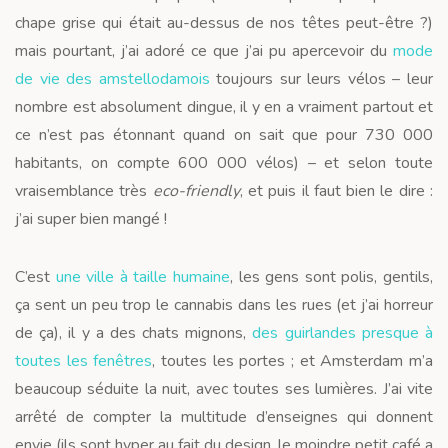
chape grise qui était au-dessus de nos têtes peut-être ?)
mais pourtant, j’ai adoré ce que j’ai pu apercevoir du
mode
de vie des amstellodamois
toujours sur leurs vélos – leur
nombre est absolument dingue, il y en a vraiment partout et
ce n’est pas étonnant quand on sait que pour 730 000
habitants, on compte 600 000 vélos) – et selon toute
vraisemblance très
eco-friendly
, et puis il faut bien le dire :
j’ai super bien mangé !
C’est
une ville à taille humaine
, les gens sont polis, gentils,
ça sent un peu trop le cannabis dans les rues (et j’ai horreur
de ça), il y a des chats mignons,
des guirlandes presque à
toutes les fenêtres
, toutes les portes ; et Amsterdam m’a
beaucoup séduite la nuit, avec toutes ses lumières. J’ai vite
arrêté de compter la multitude d’enseignes qui donnent
envie (ils sont hyper au fait du design, le moindre petit café a