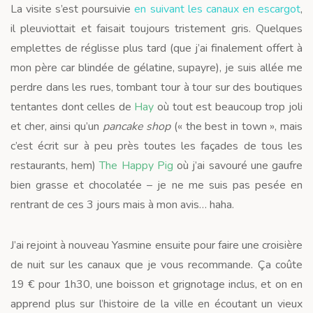
La visite s’est poursuivie
en suivant les canaux en escargot
,
il pleuviottait et faisait toujours tristement gris. Quelques
emplettes de réglisse plus tard (que j’ai finalement offert à
mon père car blindée de gélatine, supayre), je suis allée me
perdre dans les rues, tombant tour à tour sur des boutiques
tentantes dont celles de
Hay
où tout est beaucoup trop joli
et cher, ainsi qu’un
pancake shop
(« the best in town », mais
c’est écrit sur à peu près toutes les façades de tous les
restaurants, hem)
The Happy Pig
où j’ai savouré une gaufre
bien grasse et chocolatée – je ne me suis pas pesée en
rentrant de ces 3 jours mais à mon avis… haha.
J’ai rejoint à nouveau Yasmine ensuite pour faire une croisière
de nuit sur les canaux que je vous recommande. Ça coûte
19 € pour 1h30, une boisson et grignotage inclus, et on en
apprend plus sur l’histoire de la ville en écoutant un vieux