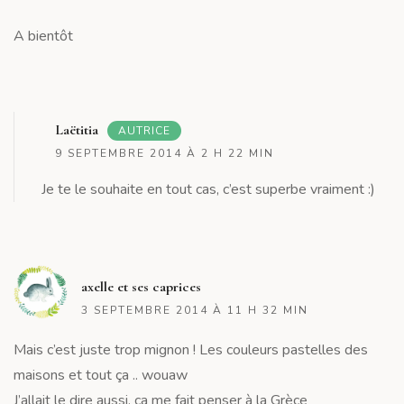
A bientôt
R
Laëtitia
AUTRICE
9 SEPTEMBRE 2014 À 2 H 22 MIN
Je te le souhaite en tout cas, c’est superbe vraiment :)
R
axelle et ses caprices
3 SEPTEMBRE 2014 À 11 H 32 MIN
Mais c’est juste trop mignon ! Les couleurs pastelles des
maisons et tout ça .. wouaw
J’allait le dire aussi, ça me fait penser à la Grèce