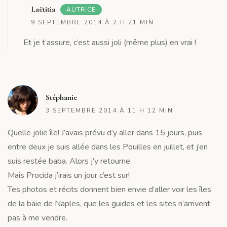
R
Laëtitia
AUTRICE
9 SEPTEMBRE 2014 À 2 H 21 MIN
Et je t’assure, c’est aussi joli (même plus) en vrai !
R
Stéphanie
3 SEPTEMBRE 2014 À 11 H 12 MIN
Quelle jolie île! J’avais prévu d’y aller dans 15 jours, puis
entre deux je suis allée dans les Pouilles en juillet, et j’en
suis restée baba. Alors j’y retourne.
Mais Procida j’irais un jour c’est sur!
Tes photos et récits donnent bien envie d’aller voir les îles
de la baie de Naples, que les guides et les sites n’arrivent
pas à me vendre.