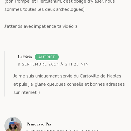
(bon Pompéi et Herculanum, c’est obligé d’y aller, nous
sommes toutes les deux archéologues)
J’attends avec impatience ta vidéo :)
R
Laëtitia
AUTRICE
9 SEPTEMBRE 2014 À 2 H 23 MIN
Je me suis uniquement servie du Cartoville de Naples
et puis j’ai glané quelques conseils et bonnes adresses
sur internet :)
R
Princesse Pia