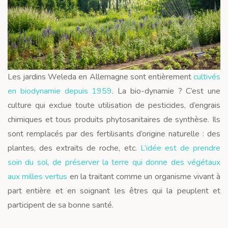
Les jardins Weleda en Allemagne sont entièrement
cultivés
en biodynamie depuis 1959
. La bio-dynamie ? C’est une
culture qui exclue toute utilisation de pesticides, d’engrais
chimiques et tous produits phytosanitaires de synthèse. Ils
sont remplacés par des fertilisants d’origine naturelle : des
plantes, des extraits de roche, etc.
L’idée est de prendre
soin du sol, de préserver la terre qui donne des végétaux
aux milles vertus
en la traitant comme un organisme vivant à
part entière et en soignant les êtres qui la peuplent et
participent de sa bonne santé.