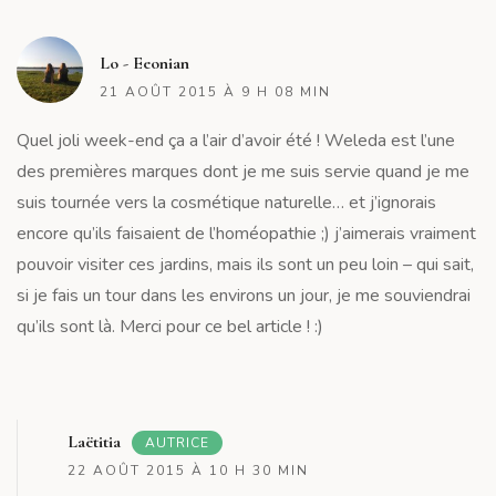
R
Lo - Eeonian
21 AOÛT 2015 À 9 H 08 MIN
Quel joli week-end ça a l’air d’avoir été ! Weleda est l’une
des premières marques dont je me suis servie quand je me
suis tournée vers la cosmétique naturelle… et j’ignorais
encore qu’ils faisaient de l’homéopathie ;) j’aimerais vraiment
pouvoir visiter ces jardins, mais ils sont un peu loin – qui sait,
si je fais un tour dans les environs un jour, je me souviendrai
qu’ils sont là. Merci pour ce bel article ! :)
R
Laëtitia
AUTRICE
22 AOÛT 2015 À 10 H 30 MIN