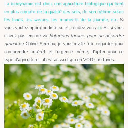
La biodynamie est donc une agriculture biologique qui tient
en plus compte de la qualité des sols, de son rythme selon
les lunes, les saisons, les moments de la journée, etc
. Si
vous voulez approfondir le sujet, rendez-vous
ici
. Et si vous
n’avez pas encore vu
Solutions locales pour un désordre
global
de Coline Serreau, je vous invite à le regarder pour
comprendre l’intérêt, et l’urgence même, d’opter pour ce
type d’agriculture – il est aussi dispo en VOD sur iTunes.