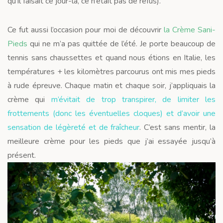
qu’il faisait ce jour-là, ce n’était pas de refus).
Ce fut aussi l’occasion pour moi de découvrir
la Crème Sani-
Pieds
qui ne m’a pas quittée de l’été. Je porte beaucoup de
tennis sans chaussettes et quand nous étions en Italie, les
températures + les kilomètres parcourus ont mis mes pieds
à rude épreuve. Chaque matin et chaque soir, j’appliquais la
crème qui
m’évitait de trop transpirer, de limiter les
frottements (donc les éventuelles cloques) et d’avoir une
sensation de légèreté et de fraîcheur
. C’est sans mentir, la
meilleure crème pour les pieds que j’ai essayée jusqu’à
présent.