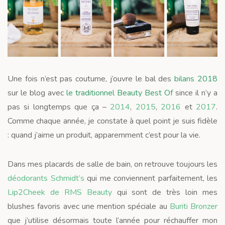
Une fois n’est pas coutume, j’ouvre le bal des
bilans 2018
sur le blog avec
le traditionnel Beauty Best Of
since il n’y a
pas si longtemps que ça –
2014
,
2015
,
2016
et
2017
.
Comme chaque année, je constate à quel point je suis fidèle
: quand j’aime un produit, apparemment c’est pour la vie.
Dans mes placards de salle de bain, on retrouve toujours les
déodorants Schmidt’s
qui me conviennent parfaitement, les
Lip2Cheek de RMS Beauty
qui sont de très loin mes
blushes favoris avec une mention spéciale au
Buriti Bronzer
que j’utilise désormais toute l’année pour réchauffer mon