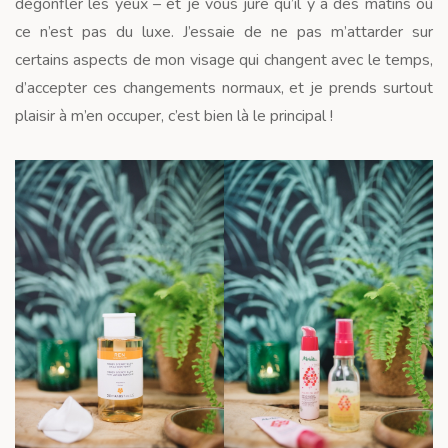
dégonfler les yeux – et je vous jure qu’il y a des matins où
ce n’est pas du luxe. J’essaie de ne pas m’attarder sur
certains aspects de mon visage qui changent avec le temps,
d’accepter ces changements normaux, et je prends surtout
plaisir à m’en occuper, c’est bien là le principal !