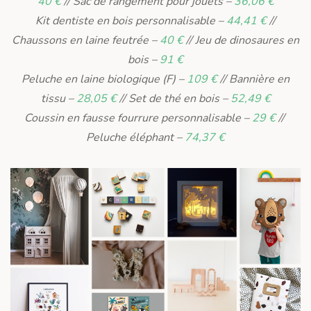
40 €
// Sac de rangement pour jouets –
36,06 €
Kit dentiste en bois personnalisable –
44,41 €
//
Chaussons en laine feutrée –
40 €
// Jeu de dinosaures en
bois –
91 €
Peluche en laine biologique (F) –
109 €
// Bannière en
tissu –
28,05 €
// Set de thé en bois –
52,49 €
Coussin en fausse fourrure personnalisable –
29 €
//
Peluche éléphant –
74,37 €