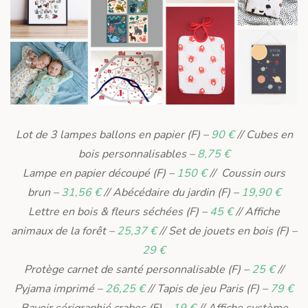
Lot de 3 lampes ballons en papier (F) –
90 €
// Cubes en
bois personnalisables –
8,75 €
Lampe en papier découpé (F) –
150 €
// Coussin ours
brun –
31,56 €
// Abécédaire du jardin (F) –
19,90 €
Lettre en bois & fleurs séchées (F) –
45 €
// Affiche
animaux de la forêt –
25,37 €
// Set de jouets en bois (F) –
29 €
Protège carnet de santé personnalisable (F) –
25 €
//
Pyjama imprimé –
26,25 €
// Tapis de jeu Paris (F) –
79 €
Bavoir sérigraphié crabes (F) –
19 €
// Affiche système