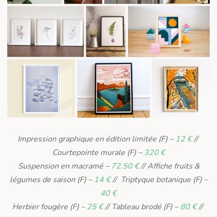
Impression graphique en édition limitée (F) –
12 €
//
Courtepointe murale (F) –
320 €
Suspension en macramé –
72,50 €
// Affiche fruits &
légumes de saison (F) –
14 €
// Triptyque botanique (F) –
40 €
Herbier fougère (F) –
25 €
// Tableau brodé (F) –
80 €
//