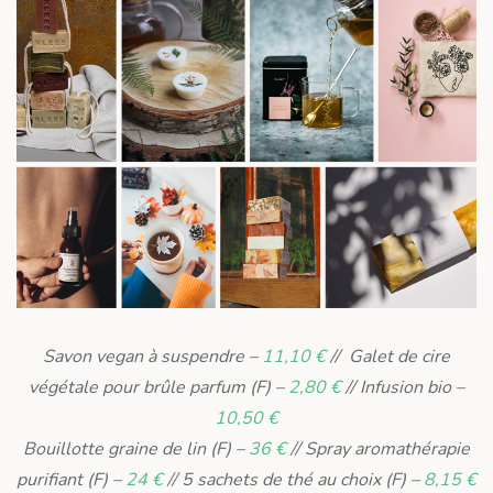
Savon vegan à suspendre –
11,10 €
// Galet de cire
végétale pour brûle parfum (F) –
2,80 €
// Infusion bio –
10,50 €
Bouillotte graine de lin (F) –
36 €
// Spray aromathérapie
purifiant (F) –
24 €
// 5 sachets de thé au choix (F) –
8,15 €