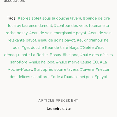
association.
Tags:
#après soleil sous la douche lavera
,
#bande de cire
loua by laurence dumont
,
#contour des yeux tolériane la
roche posay
,
#eau de soin energisante payot
,
#eau de soin
relaxante payot
,
#eau de soins payot
,
#elixir d'amour hei
poa
,
#gel douche fleur de tiaré Baïja
,
#Gelée d'eau
démaquillante La Roche-Posay
,
#hei poa
,
#huile des délices
sanoflore
,
#huile hei poa
,
#huile merveilleuse EQ
,
#La
Roche-Posay
,
#lait après solaire lavera
,
#lavera
,
#nectar
des délices sanoflore
,
#ode à l'audace hei poa
,
#payot
ARTICLE PRÉCÉDENT
Les soirs d’été