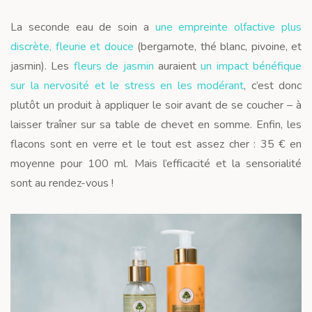
La seconde eau de soin a
une empreinte olfactive plus
discrète, fleurie et douce
(bergamote, thé blanc, pivoine, et
jasmin). Les
fleurs de jasmin
auraient
un impact bénéfique
sur la nervosité et le stress en les modérant
, c’est donc
plutôt un produit à appliquer le soir avant de se coucher – à
laisser traîner sur sa table de chevet en somme. Enfin, les
flacons sont en verre et le tout est assez cher : 35 € en
moyenne pour 100 ml. Mais l’efficacité et la sensorialité
sont au rendez-vous !