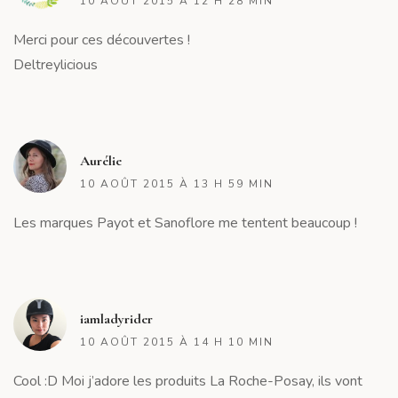
10 AOÛT 2015 À 12 H 28 MIN
Merci pour ces découvertes !
Deltreylicious
R
Aurélie
10 AOÛT 2015 À 13 H 59 MIN
Les marques Payot et Sanoflore me tentent beaucoup !
R
iamladyrider
10 AOÛT 2015 À 14 H 10 MIN
Cool :D Moi j’adore les produits La Roche-Posay, ils vont