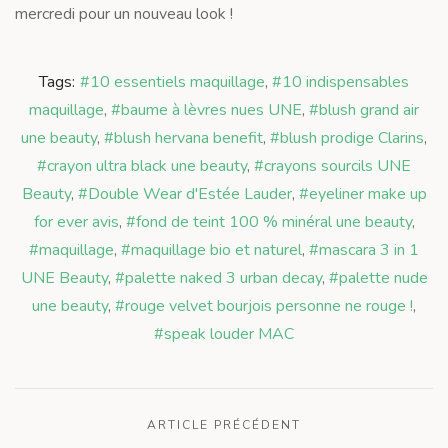
mercredi pour un nouveau look !
Tags:
#10 essentiels maquillage
,
#10 indispensables
maquillage
,
#baume à lèvres nues UNE
,
#blush grand air
une beauty
,
#blush hervana benefit
,
#blush prodige Clarins
,
#crayon ultra black une beauty
,
#crayons sourcils UNE
Beauty
,
#Double Wear d'Estée Lauder
,
#eyeliner make up
for ever avis
,
#fond de teint 100 % minéral une beauty
,
#maquillage
,
#maquillage bio et naturel
,
#mascara 3 in 1
UNE Beauty
,
#palette naked 3 urban decay
,
#palette nude
une beauty
,
#rouge velvet bourjois personne ne rouge !
,
#speak louder MAC
ARTICLE PRÉCÉDENT