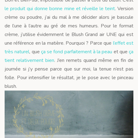
Bon et bien-sûr, impossible de passer à côté du blush. C’est
le produit qui donne bonne mine et réveille le teint
. Version
crème ou poudre, j’ai du mal à me décider alors je bascule
de l’une à l’autre au gré de mes humeurs. Pour le format
crème, j’utilise évidemment le Blush Grand air UNE qui est
une référence en la matière. Pourquoi ? Parce que
l’effet est
très naturel
, que
ça se fond parfaitement à la peau
et que
ça
tient relativement bien
. J’en remets quand même en fin de
journée si j’y pense parce que sur moi, la tenue n’est pas
folle. Pour intensifier le résultat, je le pose avec le pinceau
blush.