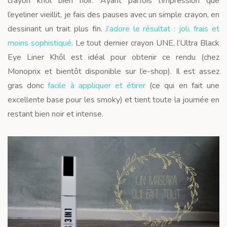
crayon khôl bien noir. Ayant parfois l’impression que
l’eyeliner vieillit, je fais des pauses avec un simple crayon, en
dessinant un trait plus fin.
J’adore le résultat : joli, frais et
moins sophistiqué
. Le tout dernier crayon UNE, l’Ultra Black
Eye Liner Khôl est idéal pour obtenir ce rendu (chez
Monoprix et bientôt disponible sur l’e-shop). Il est assez
gras donc
facile à appliquer et étirer
(ce qui en fait une
excellente base pour les smoky) et tient toute la journée en
restant bien noir et intense.