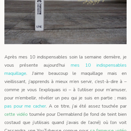
Après mes 10 indispensables soin la semaine dernière, je
vous présente aujourd’hui
mes 10 indispensables
maquillage
. J’aime beaucoup le maquillage mais en
vieillissant, j’apprends à mieux m’en servir, c’est-à-dire à –
comme je vous l’expliquais ici – à l’utiliser pour m’amuser,
pour m’embellir, révéler un peu qui je suis en partie ; mais
pas pour me cacher
. A ce titre, j’ai été assez touchée par
cette vidéo
tournée pour Dermablend (le fond de teint bien
costaud que j’utilisais quand j’avais de l’acné) où l’on voit
Cassandra, une YouTubeuse connue pour
sa fameuse vidéo