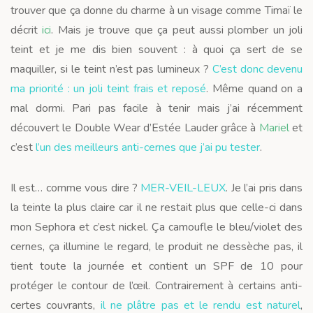
trouver que ça donne du charme à un visage comme Timaï le
décrit
ici
. Mais je trouve que ça peut aussi plomber un joli
teint et je me dis bien souvent : à quoi ça sert de se
maquiller, si le teint n’est pas lumineux ?
C’est donc devenu
ma priorité : un joli teint frais et reposé
. Même quand on a
mal dormi. Pari pas facile à tenir mais j’ai récemment
découvert le Double Wear d’Estée Lauder grâce à
Mariel
et
c’est
l’un des meilleurs anti-cernes que j’ai pu tester
.
Il est… comme vous dire ?
MER-VEIL-LEUX
. Je l’ai pris dans
la teinte la plus claire car il ne restait plus que celle-ci dans
mon Sephora et c’est nickel. Ça camoufle le bleu/violet des
cernes, ça illumine le regard, le produit ne dessèche pas, il
tient toute la journée et contient un SPF de 10 pour
protéger le contour de l’œil. Contrairement à certains anti-
certes couvrants,
il ne plâtre pas et le rendu est naturel
,