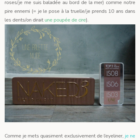
roses/je me suis baladée au bord de la mer) comme notre
pire ennemi (= je le pose à la truelle/je prends 10 ans dans
les dents/on dirait
une poupée de cire
).
Comme je mets quasiment exclusivement de l’eyeliner,
je ne