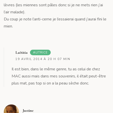
lèvres (les miennes sont pâles donc si je ne mets rien j’ai
l’air malade).
Du coup je note l’anti-cerne je l’essaierai quand j’aurai fini le
mien.
R
Laëtitia
AUTRICE
19 AVRIL 2014 À 20 H 07 MIN
Il est bien, dans le même genre, tu as celui de chez
MAC aussi mais dans mes souvenirs, il était peut-être
plus mat, pas top si on a la peau sèche donc.
R
Justine