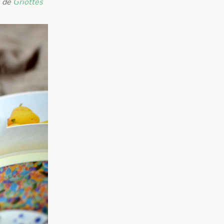
s de
Griottes