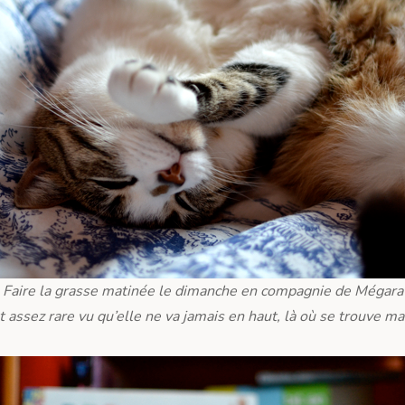
Faire la grasse matinée le dimanche en compagnie de Mégara
st assez rare vu qu’elle ne va jamais en haut, là où se trouve m