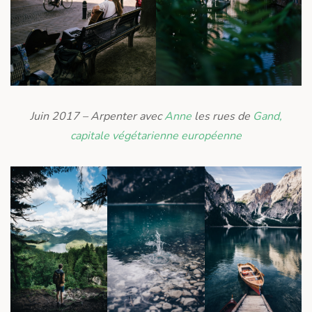
Juin 2017 – Arpenter avec
Anne
les rues de
Gand,
capitale végétarienne européenne