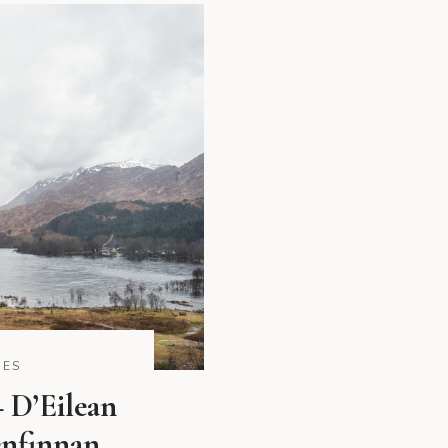
DES
– D’Eilean
enfinnan