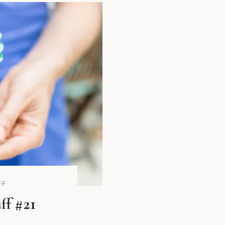
FF
ff #21