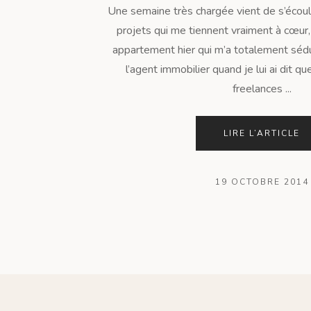
Une semaine très chargée vient de s’écouler
projets qui me tiennent vraiment à cœur, j
appartement hier qui m’a totalement sédu
l’agent immobilier quand je lui ai dit q
freelances ...
LIRE L’ARTICLE
19 OCTOBRE 2014