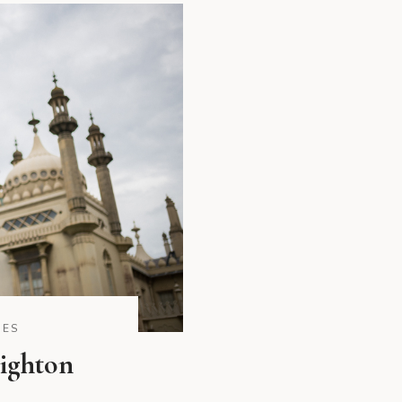
DES
ighton