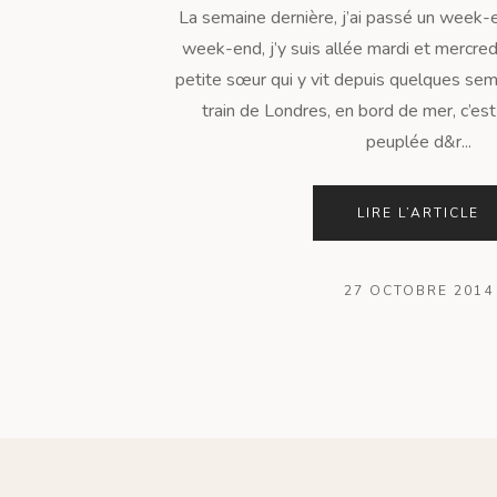
La semaine dernière, j’ai passé un week-e
week-end, j’y suis allée mardi et mercred
petite sœur qui y vit depuis quelques sem
train de Londres, en bord de mer, c’est
peuplée d&r...
LIRE L’ARTICLE
27 OCTOBRE 2014