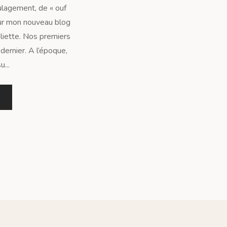
ulagement, de « ouf
 sur mon nouveau blog
uliette. Nos premiers
ernier. A l’époque,
...