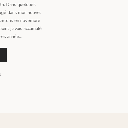
tri. Dans quelques
nagé dans mon nouvel
cartons en novembre
point j’avais accumulé
es année...
6