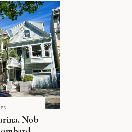
DES
arina, Nob
 Lombard