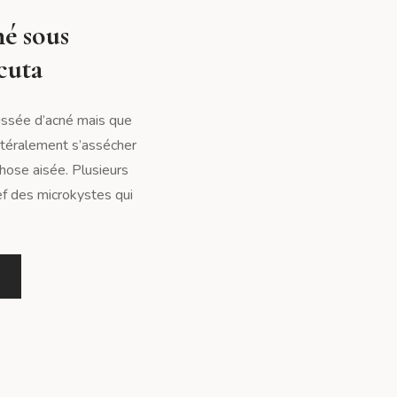
né sous
cuta
oussée d’acné mais que
ittéralement s’assécher
hose aisée. Plusieurs
ef des microkystes qui