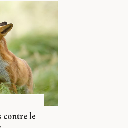
 contre le
e