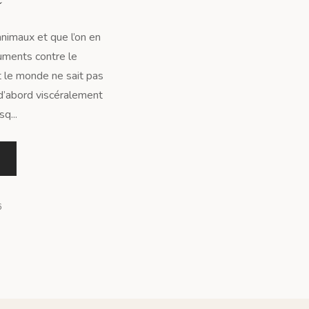
nimaux et que l’on en
uments contre le
 le monde ne sait pas
 d’abord viscéralement
q...
6