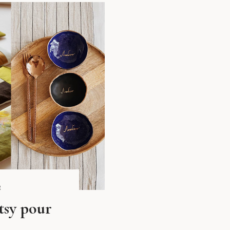
R
tsy pour